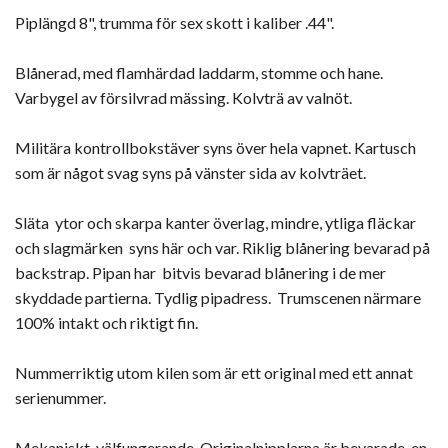
Piplängd 8", trumma för sex skott i kaliber .44".
Blånerad, med flamhärdad laddarm, stomme och hane.
Varbygel av försilvrad mässing. Kolvträ av valnöt.
Militära kontrollbokstäver syns över hela vapnet. Kartusch
som är något svag syns på vänster sida av kolvträet.
Släta ytor och skarpa kanter överlag, mindre, ytliga fläckar
och slagmärken syns här och var. Riklig blånering bevarad på
backstrap. Pipan har bitvis bevarad blånering i de mer
skyddade partierna. Tydlig pipadress. Trumscenen närmare
100% intakt och riktigt fin.
Nummerriktig utom kilen som är ett original med ett annat
serienummer.
Mekaniskt välfungerande. Originalnipplarna är bevarade, en