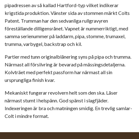
pipadressen av så kallad Hartford-typ vilket indikerar
krigstida produktion. Vänster sida av stommen märkt Colts
Patent. Trumman har den sedvanliga rullgravyren
föreställande dilligensrånet. Vapnet är nummerriktigt, med
samma serienummer på laddarm, pipa, stomme, trumaxel,
trumma, varbygel, backstrap och kil.
Partier med tunn originalblånering syns på pipa och trumma.
Närmast all försilvring är bevarad på mässingsdetaljerna.
Kolvträet med perfekt passform har närmast all sin
ursprungliga finish kvar.
Mekaniskt fungerar revolvern helt som den ska. Låser
närmast stumt i helspänn. God spänst i slagfjäder.
Indexeringen är bra och matningen smidig. En trevlig samlar-
Colt i mindre format.