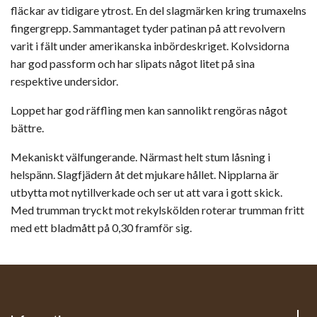
fläckar av tidigare ytrost. En del slagmärken kring trumaxelns
fingergrepp. Sammantaget tyder patinan på att revolvern
varit i fält under amerikanska inbördeskriget. Kolvsidorna
har god passform och har slipats något litet på sina
respektive undersidor.
Loppet har god räffling men kan sannolikt rengöras något
bättre.
Mekaniskt välfungerande. Närmast helt stum låsning i
helspänn. Slagfjädern åt det mjukare hållet. Nipplarna är
utbytta mot nytillverkade och ser ut att vara i gott skick.
Med trumman tryckt mot rekylskölden roterar trumman fritt
med ett bladmått på 0,30 framför sig.